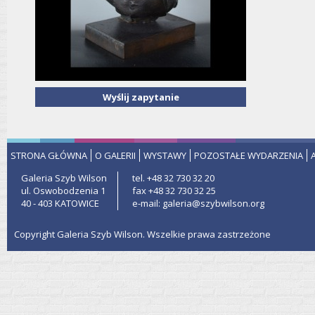
Wyślij zapytanie
STRONA GŁÓWNA
O GALERII
WYSTAWY
POZOSTAŁE WYDARZENIA
Galeria Szyb Wilson
tel. +48 32 730 32 20
ul. Oswobodzenia 1
fax +48 32 730 32 25
40 - 403 KATOWICE
e-mail: galeria@szybwilson.org
Copyright Galeria Szyb Wilson. Wszelkie prawa zastrzeżone