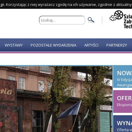
gii. Korzystając z niej wyrażasz zgodę na ich używanie, zgodnie z aktualn
WYSTAWY
POZOSTAŁE WYDARZENIA
ARTYŚCI
PARTNERZY
NOW
IV Edyc
Awanga
OFER
Ekspona
WYNA
Oferta 