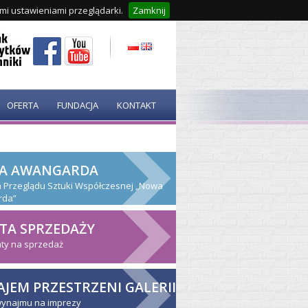
ymi ustawieniami przeglądarki.
Zamknij
OFERTA
FUNDACJA
KONTAKT
A AWANGARDA
ja Przeglądu Sztuki Współczesnej „Nowa
rda”
TA SPRZEDAŻY
ty na sprzedaż
JEM PRZESTRZENI GALERII
wynajmu na imprezy